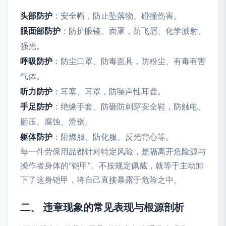
头部防护
：安全帽，防止坠落物、碰撞伤害。
眼面部防护
：防护眼镜、面罩，防飞屑、化学溅射、
强光。
呼吸防护
：防尘口罩、防毒面具，防粉尘、有毒有害
气体。
听力防护
：耳塞、耳罩，防噪声性耳聋。
手足防护
：绝缘手套、防砸防刺穿安全鞋，防触电、
砸压、腐蚀、滑倒。
躯体防护
：阻燃服、防化服、反光背心等。
每一件劳保用品都针对特定风险，是隔离开危险源与
操作者身体的“铠甲”。不按规定佩戴，就等于主动卸
下了这身铠甲，将自己直接暴露于危险之中。
二、 违章现象的常见表现与根源剖析