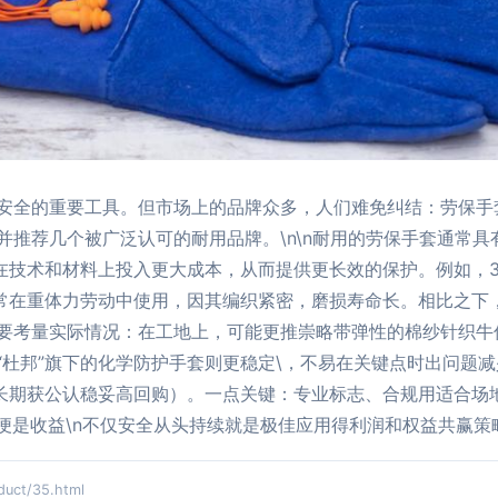
安全的重要工具。但市场上的品牌众多，人们难免纠结：劳保手
并推荐几个被广泛认可的耐用品牌。\n\n耐用的劳保手套通常
”往往在技术和材料上投入更大成本，从而提供更长效的保护。例如
套常在重体力劳动中使用，因其编织紧密，磨损寿命长。相比之下
要考量实际情况：在工地上，可能更推崇略带弹性的棉纱针织牛仔
“杜邦”旗下的化学防护手套则更稳定\，不易在关键点时出问题
（长期获公认稳妥高回购）。一点关键：专业标志、合规用适合场
达便是收益\n不仅安全从头持续就是极佳应用得利润和权益共赢
ct/35.html